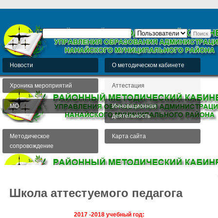
Новости
О методическом кабинете
Хроника мероприятий
Аттестация
МО
Инновационная
деятельность
Методическое
Карта сайта
сопровождение
Школа аттестуемого педагога
2017 -2018 учебный год: