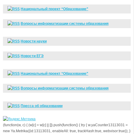
Национальный проект “Образование”
Вопросы информатизации системы образования
Новости науки
Новости ЕГЭ
Национальный проект “Образование”
Вопросы информатизации системы образования
Пресса об образовании
(function(w, c) { (w[c] = w[c] || []).push(function() { try { w.yaCounter13113031 =
new Ya.Metrika({id:13113031, enableAll: true, trackHash:true, webvisor:true}); }