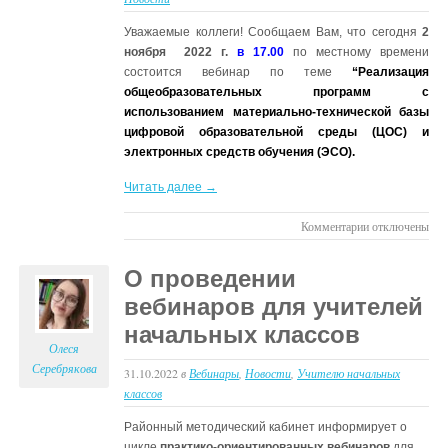
Уважаемые коллеги! Сообщаем Вам, что сегодня
2
ноября 2022 г.
в 17.00
по местному времени
состоится вебинар по теме
“Реализация
общеобразовательных программ с
использованием материально-технической базы
цифровой образовательной среды (ЦОС) и
электронных средств обучения (ЭСО).
Читать далее →
к
Комментарии
отключены
записи
Вебинар
О проведении
для
вебинаров для учителей
школ
с
начальных классов
оборудованием
Олеся
проекта
Серебрякова
31.10.2022
в
Вебинары
,
Новости
,
Учителю начальных
“Цифровая
классов
образовательна
среда”
Районный методический кабинет информирует о
по
цикле
практико-ориентированных вебинаров
для