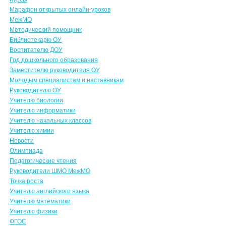
Марафон открытых онлайн-уроков
МежМО
Методический помощник
Библиотекарю ОУ
Воспитателю ДОУ
Год дошкольного образования
Заместителю руководителя ОУ
Молодым специалистам и наставникам
Руководителю ОУ
Учителю биологии
Учителю информатики
Учителю начальных классов
Учителю химии
Новости
Олимпиада
Педагогические чтения
Руководители ШМО МежМО
Точка роста
Учителю английского языка
Учителю математики
Учителю физики
ФГОС