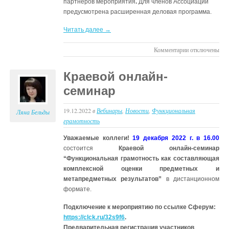
партнеров мероприятия
.
Для членов Ассоциации
предусмотрена расширенная деловая программа.
Читать далее →
к
Комментарии
отключены
записи
Всероссийский
Краевой онлайн-
онлайн-
семинар
семинар
«ФОРМИРОВ
19.12.2022
в
Вебинары
,
Новости
,
Функциональная
ПРЕДПОСЫЛ
Ляна Бельды
грамотность
ФУНКЦИОНА
ГРАМОТНОС
Уважаемые коллеги!
19 декабря 2022 г. в 16.00
НА
состоится
Краевой онлайн-семинар
УРОВНЕ
“Функциональная грамотность как составляющая
ДОШКОЛЬНО
комплексной оценки предметных и
ОБРАЗОВАНИ
метапредметных результатов”
в дистанционном
формате.
Подключение к мероприятию по ссылке Сферум:
https://clck.ru/32s9f6
.
Предварительная регистрация участников