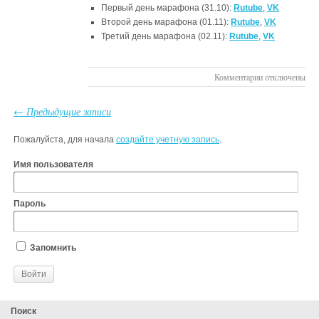
Первый день марафона (31.10):
Rutube
,
VK
Второй день марафона (01.11):
Rutube
,
VK
Третий день марафона (02.11):
Rutube
,
VK
к
Комментарии
отключены
записи
Марафон
← Предыдущие записи
функционально
грамотности
Пожалуйста, для начала
создайте учетную запись
.
от
ФГАОУ
Имя пользователя
ДПО
«Академия
Пароль
Минпросвещен
России»
Запомнить
Поиск