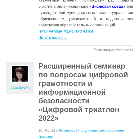
Уважаемые коллеги! Приглашаем Вас принять
участие в онлайн-семинаре
«Цифровая среда»
для
руководителей муниципальных органов управления
образованием, руководителей и педагогических
работников образовательных организаций.
ПРОГРАММА МЕРОПРИЯТИЯ
Читать далее →
к
Комментарии
отключены
записи
Краевой
Расширенный семинар
онлайн
по вопросам цифровой
образовательн
марафон
грамотности и
для
Ляна Бельды
информационной
руководителей
безопасности
и
педагогических
«Цифровой триатлон
работников
2022»
образовательн
организаций
20.10.2022
в
Вебинары
,
Информатизация образования
«Цифровая
,
Новости
среда»