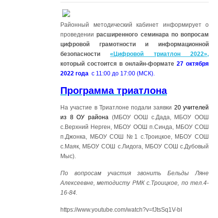
Районный методический кабинет информирует о
проведении
расширенного семинара по вопросам
цифровой грамотности и информационной
безопасности
«Цифровой триатлон 2022»,
который состоится в онлайн-формате
27 октября
2022 года
с 11:00 до 17:00 (МСК).
Программа триатлона
На участие в Триатлоне подали заявки
20 учителей
из 8 ОУ района
(МБОУ ООШ с.Дада, МБОУ ООШ
с.Верхний Нерген, МБОУ ООШ п.Синда, МБОУ СОШ
п.Джонка, МБОУ СОШ №1 с.Троицкое, МБОУ СОШ
с.Маяк, МБОУ СОШ с.Лидога, МБОУ СОШ с.Дубовый
Мыс).
По вопросам участия звонить Бельды Ляне
Алексеевне, методисту РМК с.Троицкое, по тел.4-
16-84.
https://www.youtube.com/watch?v=fJtsSq1V-bI