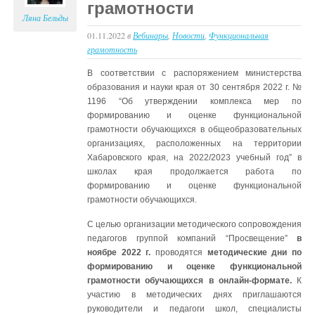
начальных
грамотности
классов
Ляна Бельды
от
01.11.2022
в
Вебинары
,
Новости
,
Функциональная
Яндекс
грамотность
Учебника
в
В соответствии с распоряжением министерства
ноябре
образования и науки края от 30 сентября 2022 г. №
1196 “Об утверждении комплекса мер по
формированию и оценке функциональной
грамотности обучающихся в общеобразовательных
организациях, расположенных на территории
Хабаровского края, на 2022/2023 учебный год” в
школах края продолжается работа по
формированию и оценке функциональной
грамотности обучающихся.
С целью организации методического сопровождения
педагогов группой компаний “Просвещение”
в
ноябре 2022 г.
проводятся
методические дни по
формированию и оценке функциональной
грамотности обучающихся в онлайн-формате.
К
участию в методических днях приглашаются
руководители и педагоги школ, специалисты