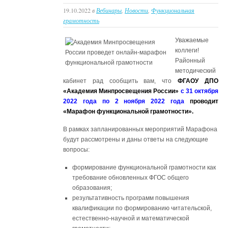
«Цифровой
19.10.2022
в
Вебинары
,
Новости
,
Функциональная
триатлон
грамотность
2022»
Уважаемые
коллеги!
Районный
методический
кабинет рад сообщить вам, что
ФГАОУ ДПО
«Академия Минпросвещения России»
с 31 октября
2022 года по 2 ноября 2022 года
проводит
«Марафон функциональной грамотности».
В рамках запланированных мероприятий Марафона
будут рассмотрены и даны ответы на следующие
вопросы:
формирование функциональной грамотности как
требование обновленных ФГОС общего
образования;
результативность программ повышения
квалификации по формированию читательской,
естественно-научной и математической