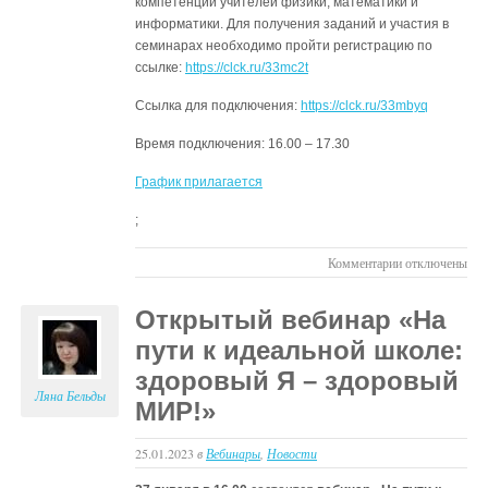
компетенции учителей физики, математики и
информатики. Для получения заданий и участия в
семинарах необходимо пройти регистрацию по
ссылке:
https://clck.ru/33mc2t
Ссылка для подключения:
https://clck.ru/33mbyq
Время подключения: 16.00 – 17.30
График прилагается
;
к
Комментарии
отключены
записи
Вебинары
Открытый вебинар «На
для
пути к идеальной школе:
учителей
биологии,
здоровый Я – здоровый
физики,
Ляна Бельды
МИР!»
математики,
информатики
25.01.2023
в
Вебинары
,
Новости