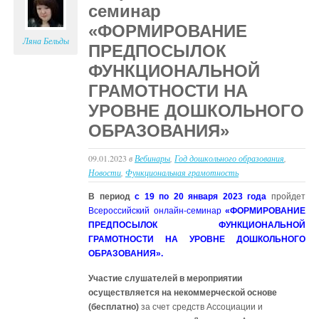
семинар
«На
пути
«ФОРМИРОВАНИЕ
к
Ляна Бельды
ПРЕДПОСЫЛОК
идеальной
ФУНКЦИОНАЛЬНОЙ
школе:
здоровый
ГРАМОТНОСТИ НА
Я
УРОВНЕ ДОШКОЛЬНОГО
–
здоровый
ОБРАЗОВАНИЯ»
МИР!»
09.01.2023
в
Вебинары
,
Год дошкольного образования
,
Новости
,
Функциональная грамотность
В период
с 19 по 20 января 2023 года
пройдет
Всероссийский онлайн-семинар
«ФОРМИРОВАНИЕ
ПРЕДПОСЫЛОК ФУНКЦИОНАЛЬНОЙ
ГРАМОТНОСТИ НА УРОВНЕ ДОШКОЛЬНОГО
ОБРАЗОВАНИЯ».
Участие слушателей в мероприятии
осуществляется на некоммерческой основе
(бесплатно)
за счет средств Ассоциации и