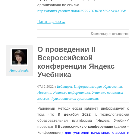
организована по ссылке
https://forms.yandex.ru/u/63929707f47e739dc4f4a06f/
.
Читать далее →
к
Комментарии
отключены
записи
Краевой
О проведении II
онлайн-
Всероссийской
семинар
конференции Яндекс
Ляна Бельды
Учебника
07.12.2022
в
Вебинары
,
Информатизация образования
,
Новости
,
Учителю информатики
,
Учителю начальных
классов
,
Функциональная грамотность
Районный методический кабинет информирует о
том, что
8 декабря 2022 г.
технологическая
образовательная платформа “Яндекс Учебник”
проводит
II Всероссийскую конференцию
(далее –
Конференция)
для учителей начальных классов и