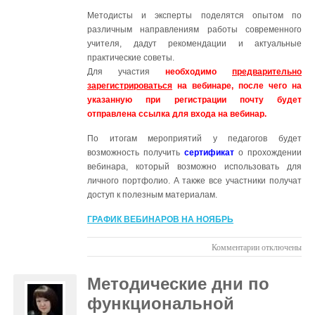
Методисты и эксперты поделятся опытом по
различным направлениям работы современного
учителя, дадут рекомендации и актуальные
практические советы.
Для участия
необходимо
предварительно
зарегистрироваться
на вебинаре, после чего на
указанную при регистрации почту будет
отправлена ссылка для входа на вебинар.
По итогам мероприятий у педагогов будет
возможность получить
сертификат
о прохождении
вебинара, который возможно использовать для
личного портфолио. А также все участники получат
доступ к полезным материалам.
ГРАФИК ВЕБИНАРОВ НА НОЯБРЬ
к
Комментарии
отключены
записи
Вебинары
Методические дни по
для
функциональной
учителей