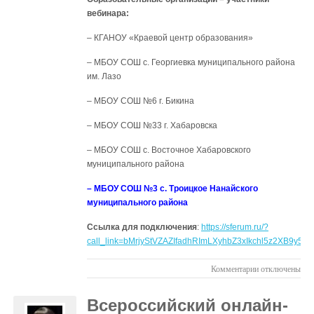
вебинара:
– КГАНОУ «Краевой центр образования»
– МБОУ СОШ с. Георгиевка муниципального района
им. Лазо
– МБОУ СОШ №6 г. Бикина
– МБОУ СОШ №33 г. Хабаровска
– МБОУ СОШ с. Восточное Хабаровского
муниципального района
– МБОУ СОШ №3 с. Троицкое Нанайского
муниципального района
Ссылка для подключения
:
https://sferum.ru/?
call_link=bMrjyStVZAZIfadhRImLXyhbZ3xIkchl5z2XB9y5m
к
Комментарии
отключены
записи
Открытый
Всероссийский онлайн-
вебинар