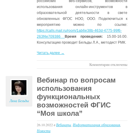
российских веб-сервисов, возможности
использования онлайн-инструментов в
образовательной деятельности в свете
обновленных ФГОС НОО, ООО. Подключиться к
мероприятию можно по ссылке:
https://calls.mail.ru/room/1ab6e38b-463d-4775-99f6-
263f4e709386
Время проведения:
15.00-16.00.
Консультацию проводит Бельды Л.А., методист РМК.
Читать далее →
к
Комментарии
отключены
записи
Онлайн-
Вебинар по вопросам
консультация
использования
для
учителей
функциональных
Ляна Бельды
возможностей ФГИС
“Моя школа”
26.10.2022
в
Вебинары
,
Информатизация образования
,
Новости