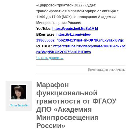
«Цифровой триатлон 2022» будет
транслироваться в прямом эфире 27 октября с
11:00 до 17:00 (МСК) на площадках Академии
Минпросвещения России:
YouTube:
https://youtu.be/fJtsSq1V-bI
ВКонтакте:
https://vk.com/video-
198655662_456239413?list=ln-OKNKrnExyljaxI6Vgc
RUTUBE:
https://rutube.ru/video/private/186164d27bc
p=BVqN5KOK2OO7Ssu1P1FImw
Читать далее →
к
Комментарии
отключены
записи
Расширенный
Марафон
семинар
функциональной
по
вопросам
грамотности от ФГАОУ
цифровой
Ляна Бельды
ДПО «Академия
грамотности
Минпросвещения
и
информационн
России»
безопасности