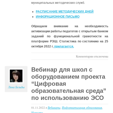
муниципальных методических служб.
РАСПИСАНИЕ МЕТОДИЧЕСКИХ ДНЕЙ
ИНФОРАЦИОННОЕ ПИСЬМО
Обращаем внимание на необходимость
активизации работы педагогов с открытым банком
заданий по функциональной грамотности на
платформе РЭШ. Статистика по состоянию на 25
октября 2022 г.
прилагается.
к
Комментарии
отключены
записи
Методические
Вебинар для школ с
дни
оборудованием проекта
по
функционально
“Цифровая
грамотности
Ляна Бельды
образовательная среда”
по использованию ЭСО
01.11.2022
в
Вебинары
,
Информатизация образования
,
Новости