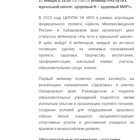
27 января в 16.00
состоится
вебинар «На пути к
идеальной школе: здоровый Я – здоровый МИР!».
В 2023 году ЦНППМ ХК ИРО в рамках апробации
федерального проекта «Школа Минпросвещения
России» в Хабаровском крае организует цикл
открытых вебинаров «На пути к идеальной школе».
В цикл войдут 8 вебинаров, каждый из которых
посвящен одному из ключевых направлений
проекта: здоровье, творчество, воспитание,
профориентация, школьный климат, учитель,
образовательная среда, знание.
Первый вебинар позволит шире взглянуть на
реализацию направления «Здоровье» в школах
Хабаровского края. Руководители и педагоги
образовательных учреждений поделятся своим
успешным опытом в организации горячего питания,
создании условий для поддержания здорового
образа жизни учащихся, продемонстрируют
спортивные успехи и достижения учащихся на
краевом и всероссийском уровнях.
Образовательные организации – участники