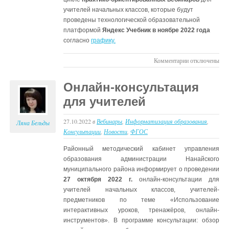
использованию
учителей начальных классов, которые будут
ЭСО
проведены технологической образовательной
платформой
Яндекс Учебник в ноябре 2022 года
согласно
графику.
к
Комментарии
отключены
записи
О
Онлайн-консультация
проведении
для учителей
вебинаров
для
27.10.2022
в
Вебинары
,
Информатизация образования
учителей
,
Ляна Бельды
Консультации
,
Новости
,
ФГОС
начальных
классов
Районный методический кабинет управления
образования администрации Нанайского
муниципального района информирует о проведении
27 октября 2022 г.
онлайн-консультации для
учителей начальных классов, учителей-
предметников по теме «Использование
интерактивных уроков, тренажёров, онлайн-
инструментов». В программе консультации: обзор