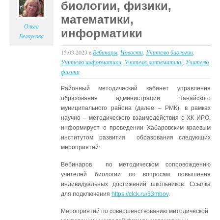
биологии, физики,
математики,
Ольга
информатики
Белоусова
15.03.2023
в
Вебинары
,
Новости
,
Учителю биологии
,
Учителю информатики
,
Учителю математики
,
Учителю
физики
Районный методический кабинет управления
образования администрации Нанайского
муниципального района (далее – РМК), в рамках
научно – методического взаимодействия с ХК ИРО,
информирует о проведении Хабаровским краевым
институтом развития образования следующих
мероприятий:
Вебинаров по методическом сопровождению
учителей биологии по вопросам повышения
индивидуальных достижений школьников. Ссылка
для подключения
https://clck.ru/33mbov
.
Мероприятий по совершенствованию методической