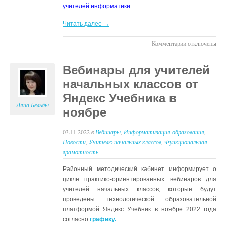
учителей информатики.
Читать далее →
к
Комментарии
отключены
записи
О
Вебинары для учителей
проведении
начальных классов от
II
Всероссийской
Яндекс Учебника в
конференции
Ляна Бельды
ноябре
Яндекс
Учебника
03.11.2022
в
Вебинары
,
Информатизация образования
,
Новости
,
Учителю начальных классов
,
Функциональная
грамотность
Районный методический кабинет информирует о
цикле практико-ориентированных вебинаров для
учителей начальных классов, которые будут
проведены технологической образовательной
платформой Яндекс Учебник в ноябре 2022 года
согласно
графику.