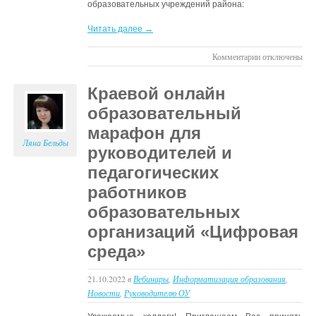
образовательных учреждений района:
Читать далее →
к
Комментарии
отключены
записи
Вебинар
Краевой онлайн
по
образовательный
вопросам
использования
марафон для
функциональны
Ляна Бельды
руководителей и
возможностей
педагогических
ФГИС
“Моя
работников
школа”
образовательных
организаций «Цифровая
среда»
21.10.2022
в
Вебинары
,
Информатизация образования
,
Новости
,
Руководителю ОУ