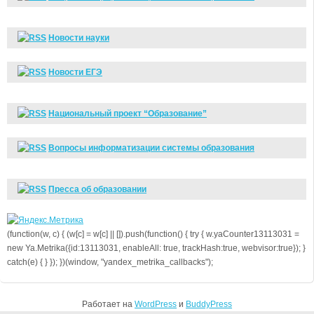
Новости науки
Новости ЕГЭ
Национальный проект “Образование”
Вопросы информатизации системы образования
Пресса об образовании
(function(w, c) { (w[c] = w[c] || []).push(function() { try { w.yaCounter13113031 =
new Ya.Metrika({id:13113031, enableAll: true, trackHash:true, webvisor:true}); }
catch(e) { } }); })(window, "yandex_metrika_callbacks");
Работает на
WordPress
и
BuddyPress