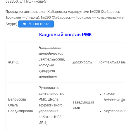
682350, ул.Пушникова-5
Проезд
из автовокзала г.Хабаровска маршрутами №226 (Хабаровск —
Троицкое — Лидога), №290 (Хабаровск — Троицкое — Комсомольск-на-
Амуре)
Мы на карте
Кадровый состав РМК
Направления
методической
деятельности,
Ф.И.О.
Должность
Контактная инфо
которые
курирует
методист
Руководство
деятельностью
E-mail:
Белоусова
РМК, Школа
belousova@obrn
заведующий
Ольга
эффективного
РМК
Владимировна
управления,
Skype: belouc3
работа с ШБ/
ИБЦ,