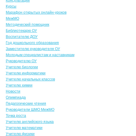
Консультации
Курсы
Марафон открытых онлайн-уроков
МежМО
Методический помощник
Библиотекарю ОУ
Воспитателю ДОУ
Год дошкольного образования
Заместителю руководителя ОУ
Молодым специалистам и наставникам
Руководителю ОУ
Учителю биологии
Учителю информатики
Учителю начальных классов
Учителю химии
Новости
Олимпиада
Педагогические чтения
Руководители ШМО МежМО
Точка роста
Учителю английского языка
Учителю математики
Учителю физики