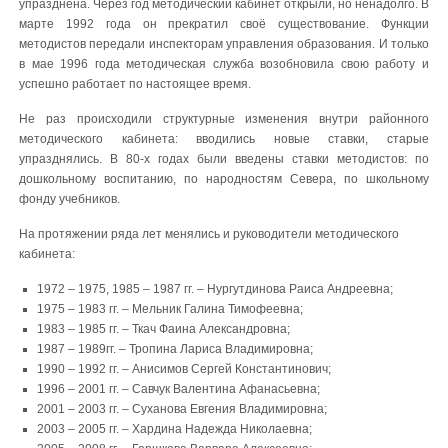
упразднена. Через год методический кабинет открыли, но ненадолго. В
марте 1992 года он прекратил своё существование. Функции
методистов передали инспекторам управления образования. И только
в мае 1996 года методическая служба возобновила свою работу и
успешно работает по настоящее время.
Не раз происходили структурные изменения внутри районного
методического кабинета: вводились новые ставки, старые
упразднялись. В 80-х годах были введены ставки методистов: по
дошкольному воспитанию, по народностям Севера, по школьному
фонду учебников.
На протяжении ряда лет менялись и руководители методического
кабинета:
1972 – 1975, 1985 – 1987 гг. – Нургутдинова Раиса Андреевна;
1975 – 1983 гг. – Мельник Галина Тимофеевна;
1983 – 1985 гг. – Ткач Фаина Александровна;
1987 – 1989гг. – Тропина Лариса Владимировна;
1990 – 1992 гг. – Анисимов Сергей Константинович;
1996 – 2001 гг. – Савчук Валентина Афанасьевна;
2001 – 2003 гг. – Суханова Евгения Владимировна;
2003 – 2005 гг. – Хардина Надежда Николаевна;