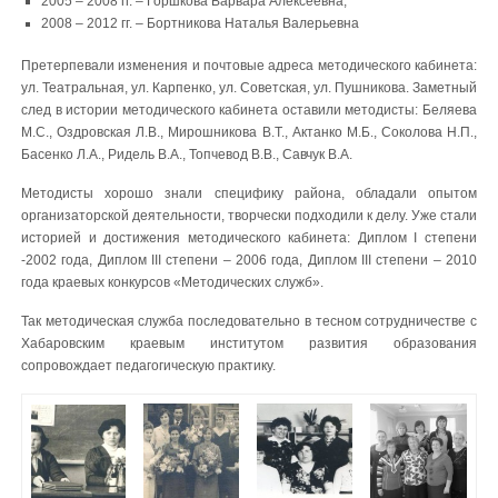
2005 – 2008 гг. – Горшкова Варвара Алексеевна;
2008 – 2012 гг. – Бортникова Наталья Валерьевна
Претерпевали изменения и почтовые адреса методического кабинета:
ул. Театральная, ул. Карпенко, ул. Советская, ул. Пушникова. Заметный
след в истории методического кабинета оставили методисты: Беляева
М.С., Оздровская Л.В., Мирошникова В.Т., Актанко М.Б., Соколова Н.П.,
Басенко Л.А., Ридель В.А., Топчевод В.В., Савчук В.А.
Методисты хорошо знали специфику района, обладали опытом
организаторской деятельности, творчески подходили к делу. Уже стали
историей и достижения методического кабинета: Диплом I степени
-2002 года, Диплом III степени – 2006 года, Диплом III степени – 2010
года краевых конкурсов «Методических служб».
Так методическая служба последовательно в тесном сотрудничестве с
Хабаровским краевым институтом развития образования
сопровождает педагогическую практику.