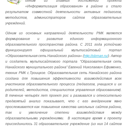
одним из главных достижений проекта
«Информатизация образования» в районе и стало
результатом совместной деятельности активных педагогов,
методистов, администраторов сайтов образовательных
учреждений.
Одним из основных направлений деятельности РМК является
формирование и развитие единого информационного
образовательного пространства района. С 2011 года устойчиво
функционирует официальный мультисайтовый портал
«Образовательная сеть Нанайского района» (
http://obrnan.ru/
). Автор
и создатель мультисайтового портала “Образовательная сеть
Нанайского муниципального района” Евгений Николаевич Ефименко,
техник РМК с.Троицкое. Образовательная сеть Нанайского района
создана для повышения эффективности взаимодействия всех
участников образовательного процесса (педагогов, учащихся и их
родителей, методистов, специалистов управления образованием).
В течение четырёх лет проект рос и развивался и относительно
предвзятый анализ показывает, что с его внедрением явно
прослеживается как повышение качества школьных сайтов района,
так и увеличение степени взаимодействия между
образовательными учреждениями. В настоящее время к проекту
присоединилось 31 образовательное учреждение (из них 14 сайтов