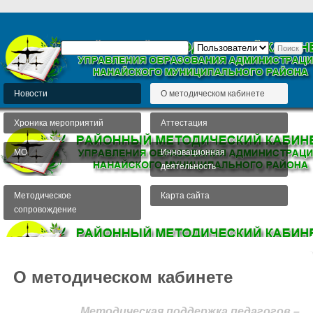
Новости
О методическом кабинете
Хроника мероприятий
Аттестация
МО
Инновационная
деятельность
Методическое
Карта сайта
сопровождение
О методическом кабинете
Методическая поддержка педагогов –