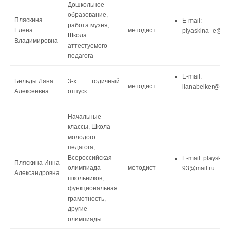
Дошкольное
образование,
Пляскина
E-mail:
работа музея,
Елена
методист
plyaskina_e@mai
Школа
Владимировна
аттестуемого
педагога
E-mail:
Бельды Ляна
3-х годичный
методист
lianabeiker@mail
Алексеевна
отпуск
Начальные
классы, Школа
молодого
педагога,
Всероссийская
E-mail: playskina
Пляскина Инна
олимпиада
методист
93@mail.ru
Александровна
школьников,
функциональная
грамотность,
другие
олимпиады