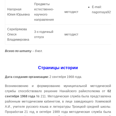
Предметы
E-mail:
Нагорная
естественно-
методист
nagornaya9292@
Юлия Юрьевна
научного
направления
Серебрякова
3-х годичный
Олеся
методист
отпуск
Владимировна
Всего по штату
– 6чел.
Страницы истории
Дата создания организации:
2 сентября 1968 года.
Возникновению и формированию муниципальной методической
службы способствовало решение Нанайского райисполкома от
02
сентября 1968 года
№ 211. Методическая служба была представлена
районным методическим кабинетом, в лице заведующего Хомяковой
А.И., учителя русского языка и литературы Троицкой средней школы.
Проработав 21 год, в октябре 1989 года методическая служба была