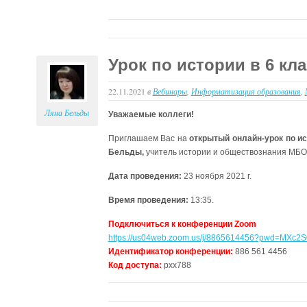
Урок по истории в 6 кл
22.11.2021
в
Вебинары
,
Информатизация образования
,
Ляна Бельды
Уважаемые коллеги!
Приглашаем Вас на
открытый онлайн-урок по ис
Бельды,
учитель истории и обществознания МБО
Дата проведения:
23 ноября 2021 г.
Время проведения:
13:35.
Подключиться к конференции Zoom
https://us04web.zoom.us/j/8865614456?pwd=MX
Идентификатор конференции:
886 561 4456
Код доступа:
pxx788