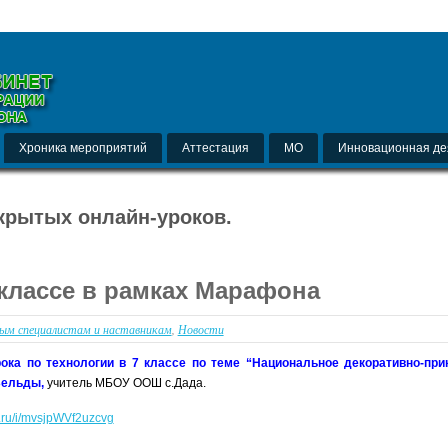
Хроника мероприятий
Аттестация
МО
Инновационная де
крытых онлайн-уроков.
 классе в рамках Марафона
ым специалистам и наставникам
,
Новости
рока по технологии в 7 классе по теме “Национальное декоративно-при
Бельды,
учитель МБОУ ООШ с.Дада.
x.ru/i/mvsjpWVf2uzcvg