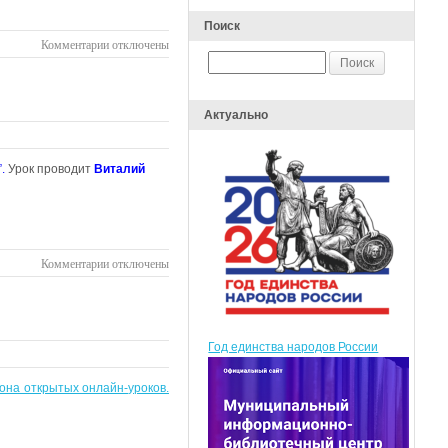
Поиск
к
Комментарии
отключены
записи
Урок
по
Актуально
технологии
в
7
.
Урок проводит
Виталий
классе
в
рамках
Марафона
к
Комментарии
отключены
записи
Урок
по
физической
Год единства народов России
культуре
в
на открытых онлайн-уроков.
5
классе
в