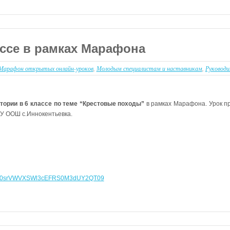
ассе в рамках Марафона
Марафон открытых онлайн-уроков
,
Молодым специалистам и наставникам
,
Руковод
тории в 6 классе по теме “Крестовые походы”
в рамках Марафона. Урок п
У ООШ с.Иннокентьевка.
c2S0srVWVXSWl3cEFRS0M3dUY2QT09