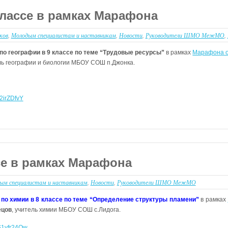
классе в рамках Марафона
ков
,
Молодым специалистам и наставникам
,
Новости
,
Руководители ШМО МежМО
,
по географии в 9 классе по теме “Трудовые ресурсы”
в рамках
Марафона о
ь географии и биологии МБОУ СОШ п.Джонка.
V2irZDfvY
се в рамках Марафона
ым специалистам и наставникам
,
Новости
,
Руководители ШМО МежМО
 по химии в 8 классе по теме “Определение структуры пламени”
в рамках
ецов
, учитель химии МБОУ СОШ с.Лидога.
iS1yfr24Qw