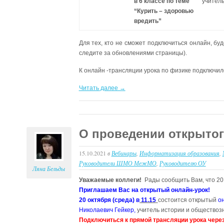
в 6 классе по теме
учител
“Курить – здоровью
вредить”
Для тех, кто не сможет подключиться онлайн, бу
следите за обновлениями страницы).
К онлайн -трансляции урока по физике подключило
Читать далее →
О проведении открытог
15.10.2021
в
Вебинары
,
Информатизация образования
,
Руководители ШМО МежМО
,
Руководителю ОУ
Ляна Бельды
Уважаемые коллеги!
Рады сообщить Вам, что 20
Приглашаем Вас на открытый онлайн-урок!
20 октября (среда) в
11.15
состоится открытый
о
Николаевич Гейкер,
учитель истории и общество
Подключиться к прямой трансляции урока чере