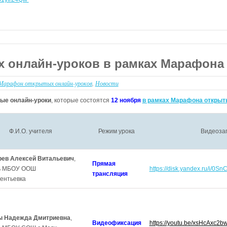
 онлайн-уроков в рамках Марафона
Марафон открытых онлайн-уроков
,
Новости
ые онлайн-уроки
, которые состоятся
12 ноября
в рамках Марафона открыт
Ф.И.О. учителя
Режим урока
Видеозап
ев Алексей Витальевич
,
Прямая
ь МБОУ ООШ
https://disk.yandex.ru/i/
трансляция
ентьевка
 Надежда Дмитриевна
,
Видеофиксация
https://youtu.be/xsHcAxc2b