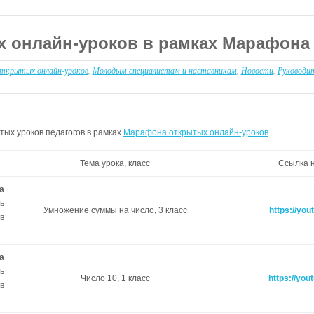
 онлайн-уроков в рамках Марафона
ткрытых онлайн-уроков
,
Молодым специалистам и наставникам
,
Новости
,
Руководи
ых уроков педагогов в рамках
Марафона открытых онлайн-уроков
Тема урока, класс
Ссылка 
а
ь
Умножение суммы на число, 3 класс
https://you
в
а
ь
Число 10, 1 класс
https://you
в