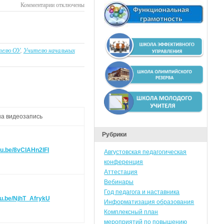
к
Комментарии
отключены
записи
О
проведении
открытых
телю ОУ
,
Учителю начальных
онлайн
уроков
в
рамках
Марафона
на видеозапись
Рубрики
tu.be/8vCIAHn2lFI
Августовская педагогическая
конференция
Аттестация
Вебинары
Год педагога и наставника
tu.be/NjhT_AfrykU
Информатизация образования
Комплексный план
мероприятий по повышению