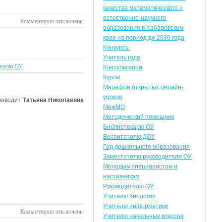
качества математического и
естественно-научного
к
Комментарии
отключены
образования в Хабаровском
записи
крае на период до 2030 года
О
Конкурсы
проведении
Учитель года
открытых
ителю ОУ
Консультации
онлайн-
Курсы
уроков
Марафон открытых онлайн-
в
уроков
рамках
роводит
Татьяна Николаевна
МежМО
Марафона
Методический помощник
Библиотекарю ОУ
Воспитателю ДОУ
Год дошкольного образования
Заместителю руководителя ОУ
Молодым специалистам и
наставникам
Руководителю ОУ
Учителю биологии
Учителю информатики
к
Комментарии
отключены
Учителю начальных классов
записи