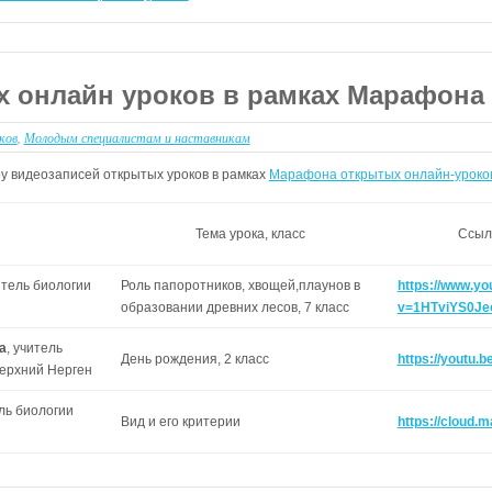
 онлайн уроков в рамках Марафона
ков
,
Молодым специалистам и наставникам
у видеозаписей открытых уроков в рамках
Марафона открытых онлайн-уроко
ь
Тема урока, класс
Ссыл
тель биологии
Роль папоротников, хвощей,плаунов в
https://www.y
образовании древних лесов, 7 класс
v=1HTviYS0Je
а
, учитель
День рождения, 2 класс
https://youtu.
ерхний Нерген
ль биологии
Вид и его критерии
https://cloud.m