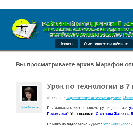
Новости
О методическом кабинете
Вы просматриваете архив Марафон от
Урок по технологии в 7
08.12.2021
в
Марафон открытых онлайн-уроков
,
Молод
Ляна Бельды
Приглашаем коллег к просмотру видеозаписи
у
Приамурья”.
Урок проводит
Светлана Жановна 
Ссылка на видеозапись урока:
https://disk.yande