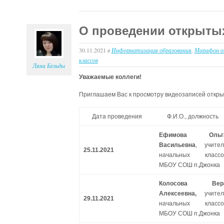
О проведении открытых
30.11.2021
в
Информатизация образования
,
Марафон о
классов
Ляна Бельды
Уважаемые коллеги!
Приглашаем Вас к просмотру видеозаписей открыт
Дата проведения
Ф.И.О., должность
Ефимова Ольг
Васильевна
, учител
25.11.2021
начальных классо
МБОУ СОШ п.Джонка
Колосова Вер
Алексеевна,
учител
29.11.2021
начальных классо
МБОУ СОШ п.Джонка