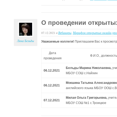
О проведении открытых
07.12.2021
в
Вебинары
,
Марафон открытых онлайн-уро
Ляна Бельды
Уважаемые коллеги!
Приглашаем Вас к просмотр
Дата
Ф.И.О., должност
проведения
Бельды Марина Николаевна,
учи
06.12.2021
МБОУ СОШ с.Найхин
Мокшина Татьяна Александровн
06.12.2021
английского языка МБОУ ООШ с.В
Милая Ольга Григорьевна,
учите
07.12.2021
МБОУ СОШ №1 с.Троицкое