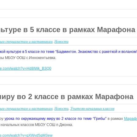
ьтуре в 5 классе в рамках Марафона
ым специалистам и наставникам
,
Новости
ой культуре в 5 классе по теме “Бадминтон. Знакомство с ракеткой и воланом”
уры МБОУ ООШ с.Иннокентьевка.
ube.com/watch?v=Hd8IWk_B3Q0
иру во 2 классе в рамках Марафона
ым специалистам и наставникам
,
Новости
,
Учителю начальных классов
ру
урока по окружающему миру во 2 классе по теме “Грибы”
в рамках
Марафо
 начальных классов МБОУ СОШ п.Джонка.
ube.com/watch?v=qXWvd5gM3ew