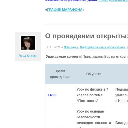
«
ГРАФИК МАРАФОНА
»
О проведении открытых
11.11.2021
в
Вебинары
,
Информатизация образования
,
Ляна Бельды
Уважаемые коллеги!
Приглашаем Вас на
открыт
Время
Об уроке
проведения
Урок по физике в 7
Подмар
14.00
классе по теме
учител
“Плотность”
с.Иннок
Урок по основам
безопасности
жизнедеятельности
Бельды
–