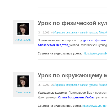
Урок по физической кул
08.12.2021
в
Марафон открытых онлайн-уроков
,
Молод
Ляна Бельды
Приглашаем коллег к просмотру
урока по физическ
Алексеевич Федотов,
учитель физической культ
Ссылка на видеозапись урока:
https://www.yout
Урок по окружающему м
08.12.2021
в
Марафон открытых онлайн-уроков
,
Молод
Ляна Бельды
Уважаемые коллеги!
Приглашаем Вас к просмот
Урок проводит
Ольга Богдановна Любас
,
учитель
Ссылка на видеозапись урока
:
https://www.yout