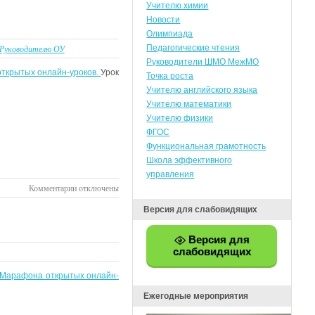
Учителю химии
Урок
Новости
по
Олимпиада
истории
Руководителю ОУ
Педагогические чтения
в
Руководители ШМО МежМО
6
ткрытых онлайн-уроков.
Урок
Точка роста
классе
Учителю английского языка
в
Учителю математики
рамках
Учителю физики
Марафона
ФГОС
Функциональная грамотность
Школа эффективного
управления
к
Комментарии
отключены
записи
Версия для слабовидящих
Урок
по
Версия для
географии
слабовидящих
в
9
Марафона открытых онлайн-
классе
Ежегодные мероприятия
в
рамках