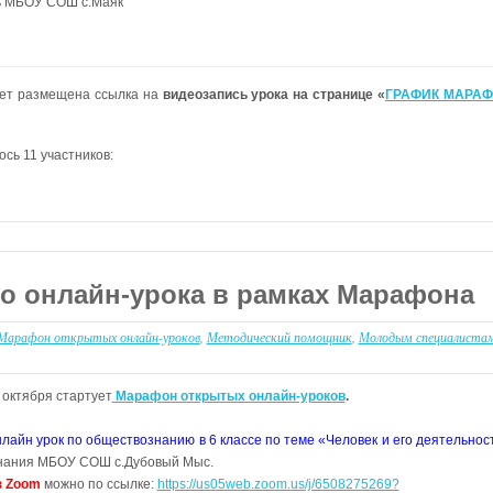
ь МБОУ СОШ с.Маяк
дет размещена ссылка на
видеозапись урока на странице «
ГРАФИК МАРА
сь 11 участников:
о онлайн-урока в рамках Марафона
Марафон открытых онлайн-уроков
,
Методический помощник
,
Молодым специалистам
 октября стартует
Марафон открытых онлайн-уроков
.
нлайн урок по обществознанию в 6 классе по теме «Человек и его деятельнос
знания МБОУ СОШ с.Дубовый Мыс.
з Zoom
можно по ссылке:
https://us05web.zoom.us/j/6508275269?