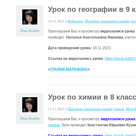
Урок по географии в 9 
19.11.2021
в
Вебинары
,
Марафон открытых онлайн-уро
Ляна Бельды
Приглашаем Вас к просмотру
видеозаписи урока 
проводит
Наталья Анатольевна Иванова,
учител
Дата проведения урока:
18.11.2021.
Ссылка на видеозапись урока
:
https://youtu.be/tz
«
ГРАФИК МАРАФОНА
»
Урок по химии в 8 клас
15.11.2021
в
Марафон открытых онлайн-уроков
,
Молод
Ляна Бельды
Приглашаем Вас к просмотру
видеозаписи урока
уроков.
Урок проводит
Константин Юрьевич Кузн
Ссылка на видеозапись урока
:
https://youtu.be/w