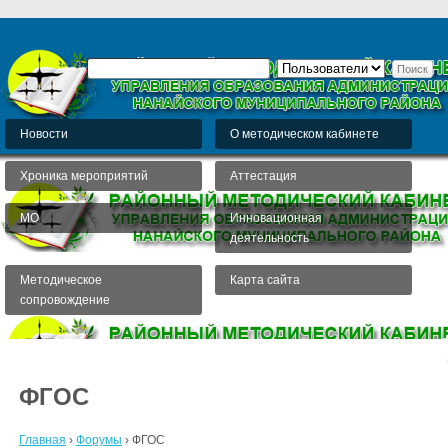
Новости
О методическом кабинете
Хроника мероприятий
Аттестация
МО
Инновационная
деятельность
Методическое
Карта сайта
сопровождение
ФГОС
Главная
›
Форумы
›
ФГОС