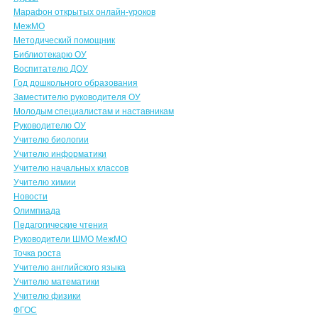
Марафон открытых онлайн-уроков
МежМО
Методический помощник
Библиотекарю ОУ
Воспитателю ДОУ
Год дошкольного образования
Заместителю руководителя ОУ
Молодым специалистам и наставникам
Руководителю ОУ
Учителю биологии
Учителю информатики
Учителю начальных классов
Учителю химии
Новости
Олимпиада
Педагогические чтения
Руководители ШМО МежМО
Точка роста
Учителю английского языка
Учителю математики
Учителю физики
ФГОС