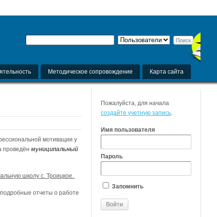
ятельность
Методическое сопровождение
Карта сайта
Пожалуйста, для начала
создайте учетную запись
.
Имя пользователя
фессиональной мотивации у
да проведён
муниципальный
Пароль
чальную школу с. Троицкое.
Запомнить
 подробные отчеты о работе