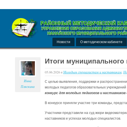
Новости
О методическом кабинете
Итоги муниципального 
05.06.2026
в
Молодым специалистам и наставникам
,
Но
Инна
С целью выявления, поддержки и распространени
Пляскина
молодых педагогов образовательных учреждений 
конкурс для молодых педагогов и наставников
В конкурсе приняли участие три команды, предс
Участники представили на суд жюри видеоматери
наставников и успехах молодых специалистов.