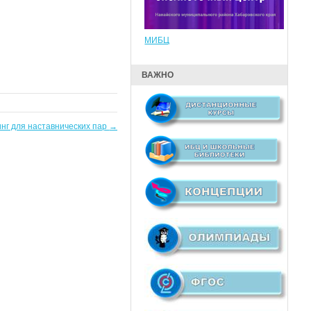
МИБЦ
ВАЖНО
нг для наставнических пар
→