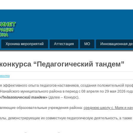
Хроника мероприятий
Аттестация
МО
Инновационная де
конкурса “Педагогический тандем”
вости
я эффективного опыта педагогов-наставников, создания положительной про
Нанайского муниципального района в период с 08 апреля по 29 мая 2026 го
 «Педагогический тандем»
(далее – Конкурс).
тавляющие образовательные учреждения района:
среднюю школу с. Маяк и на
алы, демонстрирующие их совместную педагогическую деятельность, а также