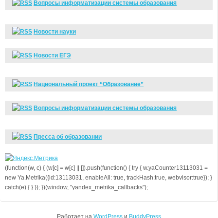
Вопросы информатизации системы образования
Новости науки
Новости ЕГЭ
Национальный проект “Образование”
Вопросы информатизации системы образования
Пресса об образовании
(function(w, c) { (w[c] = w[c] || []).push(function() { try { w.yaCounter13113031 =
new Ya.Metrika({id:13113031, enableAll: true, trackHash:true, webvisor:true}); }
catch(e) { } }); })(window, "yandex_metrika_callbacks");
Работает на
WordPress
и
BuddyPress