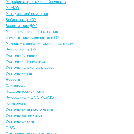
Марафон открытых онлайн-уроков
МежМО
Методический помощник
Библиотекарю ОУ
Воспитателю ДОУ
Год дошкольного образования
Заместителю руководителя ОУ
Молодым специалистам и наставникам
Руководителю ОУ
Учителю биологии
Учителю информатики
Учителю начальных классов
Учителю химии
Новости
Олимпиада
Педагогические чтения
Руководители ШМО МежМО
Точка роста
Учителю английского языка
Учителю математики
Учителю физики
ФГОС
Функциональная грамотность