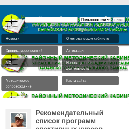
Новости
О методическом кабинете
Хроника мероприятий
Аттестация
МО
Инновационная
деятельность
Методическое
Карта сайта
сопровождение
Рекомендательный
список программ
элективных курсов