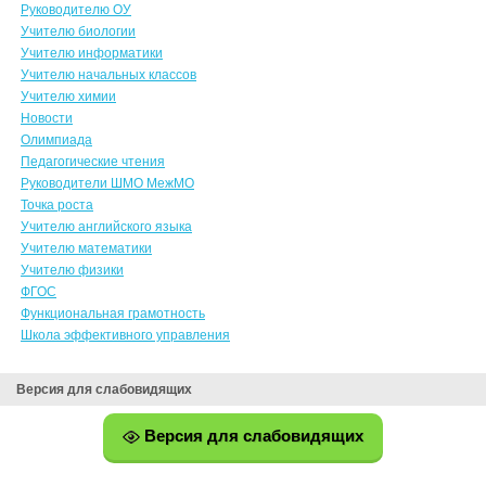
Руководителю ОУ
Учителю биологии
Учителю информатики
Учителю начальных классов
Учителю химии
Новости
Олимпиада
Педагогические чтения
Руководители ШМО МежМО
Точка роста
Учителю английского языка
Учителю математики
Учителю физики
ФГОС
Функциональная грамотность
Школа эффективного управления
Версия для слабовидящих
Версия для слабовидящих