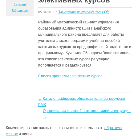
Евгений
Ефименко
05.04.2011
в
Заместителю руководителя ОУ
Районный методический кабинет управления
образования администрации Нанайского
муниципального района предлагает для работы
учителям список программ и учебных пособий
элективных курсов по предпрофильной подготовке и
профильному обучению. Обращаем Ваше внимание,
что список элективных курсов регулярно
пополняется и редактируется.
Список программ элективных курсов
←
Каталог цифровых образовательных ресурсов
РМК
Организация книжной выставки: мини-инструкция
→
Комментирование закрыто, но вы можете использовать
обратную
ссылку
и пинги.