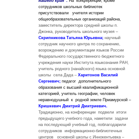
нашего края”.
На конференции, кроме
сотрудников школьных библиотек
присутствовали учителя истории
общеобразовательных организаций района,
заместитель директора средней школы п.
Джонка, руководитель школьного музея –
Скрипникова Татьяна Юрьевна;
научный
сотрудник научного центра по сохранению,
возрождению и документации языков России
Федерального государственного бюджетного
учреждения науки Института языкознания РАН,
учитель родного (нанайского) языка основной
школы села Дада –
Харитонов Василий
Сергеевич;
педагог дополнительного
образования с высшей квалификационной
категорией, учитель географии, человек
неравнодушный к родной земле Приамурской
–
Кришкевич Дмитрий Дмитриевич.
Традиционно, на конференции подвели итоги
предыдущего учебного года, наметили задачи
на последующий учебный год, поблагодарили
сотрудников информационно-библиотечных
центров основной школы с.Иннокентьевка –