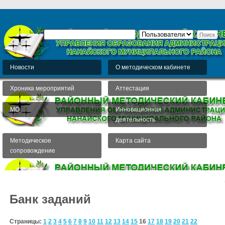
Новости
О методическом кабинете
Хроника мероприятий
Аттестация
МО
Инновационная
деятельность
Методическое
Карта сайта
сопровождение
Банк заданий
Страницы:
1
2
3
4
5
6
7
8
9
10
11
12
13
14
15
16
17
18
19
20
21
22