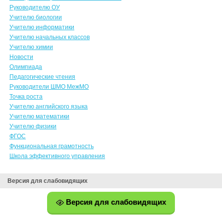
Руководителю ОУ
Учителю биологии
Учителю информатики
Учителю начальных классов
Учителю химии
Новости
Олимпиада
Педагогические чтения
Руководители ШМО МежМО
Точка роста
Учителю английского языка
Учителю математики
Учителю физики
ФГОС
Функциональная грамотность
Школа эффективного управления
Версия для слабовидящих
Версия для слабовидящих