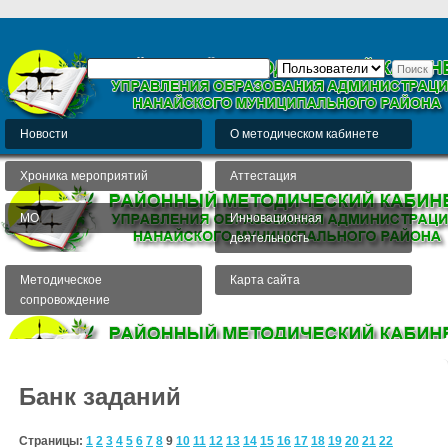
Новости
О методическом кабинете
Хроника мероприятий
Аттестация
МО
Инновационная
деятельность
Методическое
Карта сайта
сопровождение
Банк заданий
Страницы:
1
2
3
4
5
6
7
8
9
10
11
12
13
14
15
16
17
18
19
20
21
22