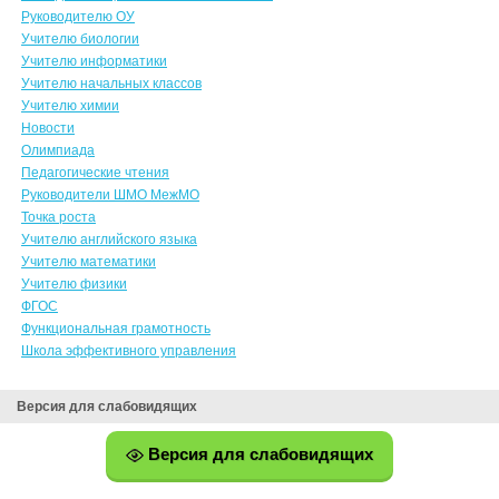
Руководителю ОУ
Учителю биологии
Учителю информатики
Учителю начальных классов
Учителю химии
Новости
Олимпиада
Педагогические чтения
Руководители ШМО МежМО
Точка роста
Учителю английского языка
Учителю математики
Учителю физики
ФГОС
Функциональная грамотность
Школа эффективного управления
Версия для слабовидящих
Версия для слабовидящих